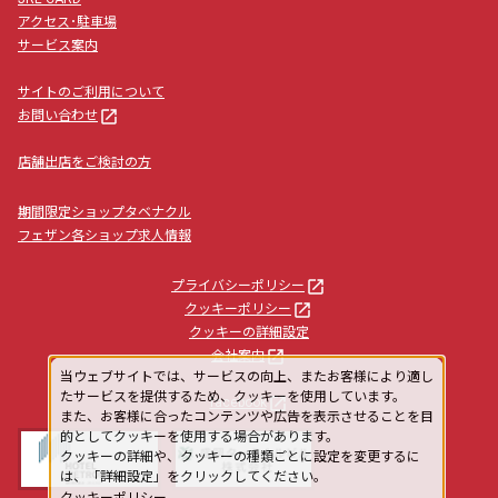
アクセス･駐車場
サービス案内
サイトのご利用について
launch
お問い合わせ
店舗出店をご検討の方
期間限定ショップタベナクル
フェザン各ショップ求人情報
launch
プライバシーポリシー
launch
クッキーポリシー
クッキーの詳細設定
launch
会社案内
当ウェブサイトでは、サービスの向上、またお客様により適し
たサービスを提供するため、クッキーを使用しています。
launch
facebook
また、お客様に合ったコンテンツや広告を表示させることを目
的としてクッキーを使用する場合があります。
クッキーの詳細や、クッキーの種類ごとに設定を変更するに
は、「詳細設定」をクリックしてください。