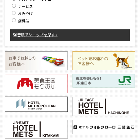
サービス
おみやげ
食料品
50音順でショップを探す »