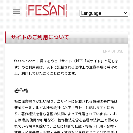
menu
サイトのご利用について
TERM OF USE
fesan-jp.com に属するウェブサイト（以下「当サイト」と記しま
す）のご利用者は、以下に記載される法律上の注意事項に尊守の
上、利用していただくことになります。
著作権
特に注意書きが無い限り、当サイトに記載される情報の著作権は
盛岡ターミナルビル株式会社（以下「当社」と記します）にあ
り、著作権法を含む各種の法律によって保護されています。これ
らは 私的使用や引用など、著作権法を含む各種の法律上で認めら
れている場合を除いて、当社に無断で転載・複製・印刷・配布・
放送・公衆送信・翻訳・販売・貸与などを行なうことはできませ