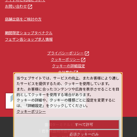
サイトのご利用について
launch
お問い合わせ
店舗出店をご検討の方
期間限定ショップタベナクル
フェザン各ショップ求人情報
launch
プライバシーポリシー
launch
クッキーポリシー
クッキーの詳細設定
launch
会社案内
当ウェブサイトでは、サービスの向上、またお客様により適し
たサービスを提供するため、クッキーを使用しています。
launch
facebook
また、お客様に合ったコンテンツや広告を表示させることを目
的としてクッキーを使用する場合があります。
クッキーの詳細や、クッキーの種類ごとに設定を変更するに
は、「詳細設定」をクリックしてください。
クッキーポリシー
すべて許可
盛岡ターミナルビル株式会社
｜岩手県盛岡市盛岡駅前通1番44号｜
必須クッキーのみ