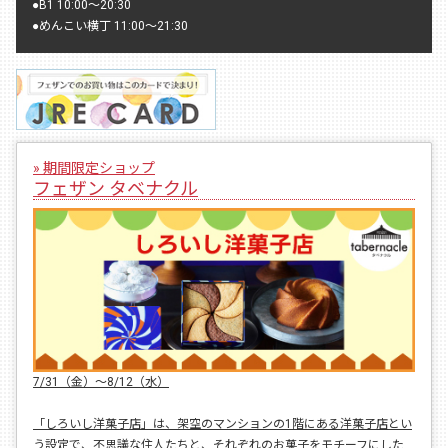
●
B1 10:00〜20:30
●
めんこい横丁 11:00〜21:30
» 期間限定ショップ
フェザン タベナクル
7/31（金）〜8/12（水）
「しろいし洋菓子店」は、架空のマンションの1階にある洋菓子店とい
う設定で、不思議な住人たちと、それぞれのお菓子をモチーフにした