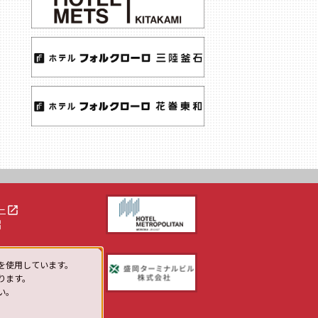
launch
ー
h
を使用しています。
ります。
い。