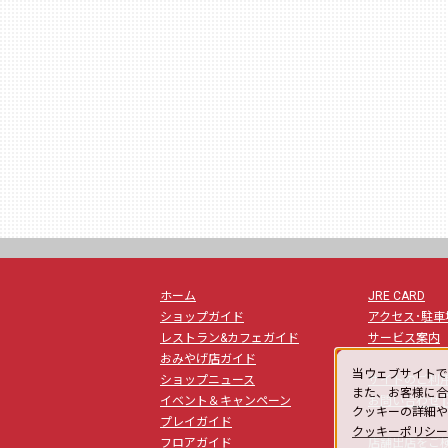
ホーム
JRE CARD
ショップガイド
アクセス･駐車
レストラン&カフェガイド
サービス案内
おみやげ店ガイド
当ウェブサイトで
ショップニュース
サイトのご利
また、お客様に合
la
イベント＆キャンペーン
お問い合わせ
クッキーの詳細
プレイガイド
クッキーポリシ
フロアガイド
店舗出店をご