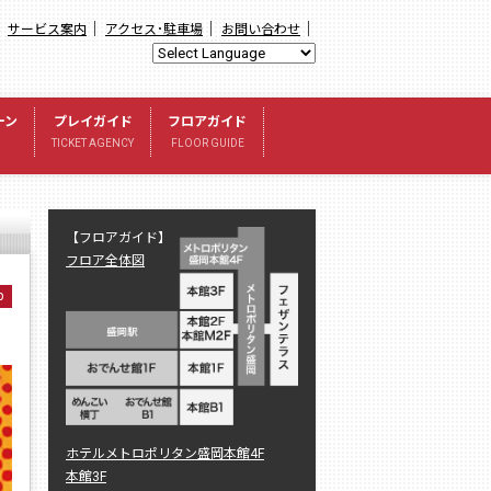
｜
｜
｜
｜
サービス案内
アクセス･駐車場
お問い合わせ
ーン
プレイガイド
フロアガイド
TICKET AGENCY
FLOOR GUIDE
【フロアガイド】
フロア全体図
p
ホテルメトロポリタン盛岡本館4F
本館3F