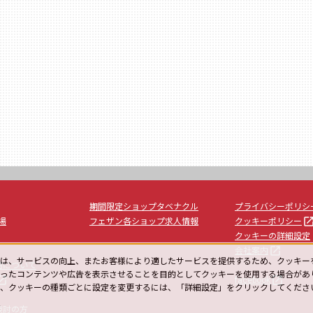
期間限定ショップタベナクル
プライバシーポリシ
launc
場
フェザン各ショップ求人情報
クッキーポリシー
クッキーの詳細設定
launch
会社案内
は、サービスの向上、またお客様により適したサービスを提供するため、クッキー
用について
ったコンテンツや広告を表示させることを目的としてクッキーを使用する場合があ
unch
launch
facebook
や、クッキーの種類ごとに設定を変更するには、「詳細設定」をクリックしてくださ
ー
検討の方