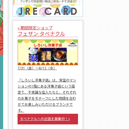
» 期間限定ショップ
フェザン タベナクル
7/31（金）〜8/12（水）
「しろいし洋菓子店」は、架空のマン
ションの1階にある洋菓子店という設
定で、不思議な住人たちと、それぞれ
のお菓子をモチーフにした物語を合わ
せてお楽しみいただけるブランドで
す。
タベナクルへの出店を募集中！»