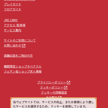
プレイガイド
フロアガイド
JRE CARD
アクセス･駐車場
サービス案内
サイトのご利用について
launch
お問い合わせ
店舗出店をご検討の方
期間限定ショップタベナクル
フェザン各ショップ求人情報
launch
プライバシーポリシー
launch
クッキーポリシー
クッキーの詳細設定
launch
会社案内
当ウェブサイトでは、サービスの向上、またお客様により適し
たサービスを提供するため、クッキーを使用しています。
launch
facebook