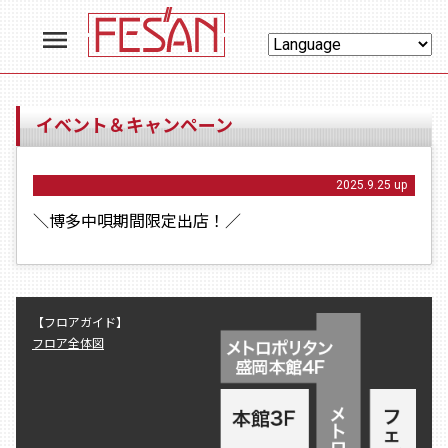
menu
イベント＆キャンペーン
2025.9.25 up
＼博多中唄期間限定出店！／
【フロアガイド】
フロア全体図