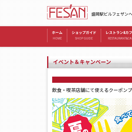
盛岡駅ビルフェザン
ホーム
ショップガイド
レストラン&カ
HOME
SHOP GUIDE
RESTAURANT&CA
イベント＆キャンペーン
飲食・喫茶店舗にて使えるクーポン