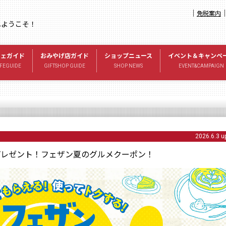
｜
免税案内
へようこそ！
フェガイド
おみやげ店ガイド
ショップニュース
イベント＆キャンペ
FEGUIDE
GIFTSHOP GUIDE
SHOP NEWS
EVENT&CAMPAIGN
2026.6.3 u
プレゼント！フェザン夏のグルメクーポン！