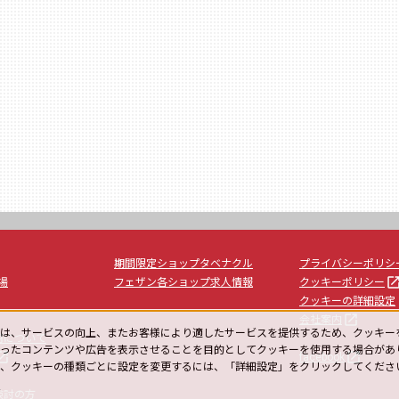
期間限定ショップタベナクル
プライバシーポリシ
launc
場
フェザン各ショップ求人情報
クッキーポリシー
クッキーの詳細設定
launch
会社案内
は、サービスの向上、またお客様により適したサービスを提供するため、クッキー
用について
ったコンテンツや広告を表示させることを目的としてクッキーを使用する場合があ
unch
launch
facebook
や、クッキーの種類ごとに設定を変更するには、「詳細設定」をクリックしてくださ
ー
検討の方