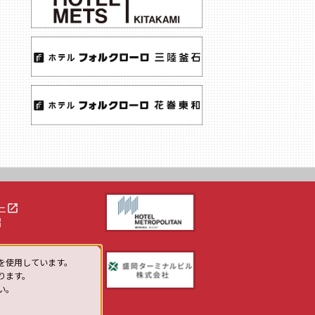
launch
ー
h
を使用しています。
ります。
い。