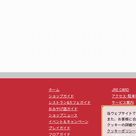
ホーム
JRE CARD
ショップガイド
アクセス･駐車
レストラン&カフェガイド
サービス案内
おみやげ店ガイド
当ウェブサイトで
ショップニュース
サイトのご利
また、お客様に合
la
イベント＆キャンペーン
お問い合わせ
クッキーの詳細
プレイガイド
クッキーポリシ
フロアガイド
店舗出店をご