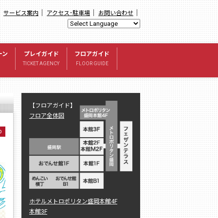
｜
｜
｜
｜
サービス案内
アクセス･駐車場
お問い合わせ
ーン
プレイガイド
フロアガイド
TICKET AGENCY
FLOOR GUIDE
【フロアガイド】
フロア全体図
p
ホテルメトロポリタン盛岡本館4F
本館3F