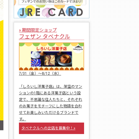
» 期間限定ショップ
フェザン タベナクル
7/31（金）〜8/12（水）
「しろいし洋菓子店」は、架空のマン
ションの1階にある洋菓子店という設
定で、不思議な住人たちと、それぞれ
のお菓子をモチーフにした物語を合わ
せてお楽しみいただけるブランドで
す。
タベナクルへの出店を募集中！»