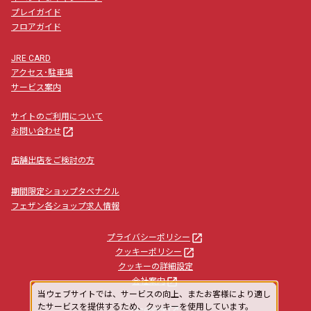
プレイガイド
フロアガイド
JRE CARD
アクセス･駐車場
サービス案内
サイトのご利用について
launch
お問い合わせ
店舗出店をご検討の方
期間限定ショップタベナクル
フェザン各ショップ求人情報
launch
プライバシーポリシー
launch
クッキーポリシー
クッキーの詳細設定
launch
会社案内
当ウェブサイトでは、サービスの向上、またお客様により適し
たサービスを提供するため、クッキーを使用しています。
launch
facebook