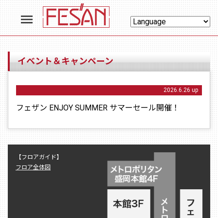
menu
イベント＆キャンペーン
2026.6.26 up
フェザン ENJOY SUMMER サマーセール開催！
【フロアガイド】
フロア全体図