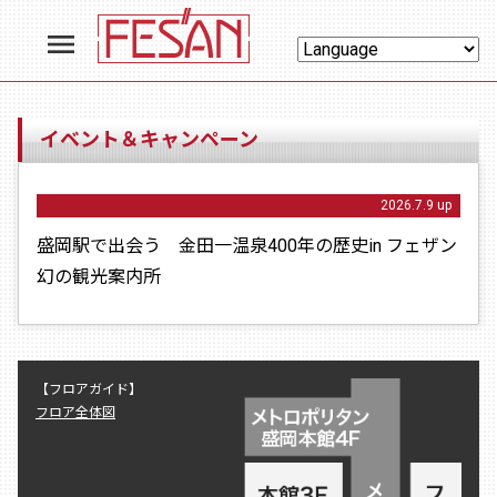
menu
イベント＆キャンペーン
2026.7.9 up
盛岡駅で出会う 金田一温泉400年の歴史in フェザン
幻の観光案内所
【フロアガイド】
フロア全体図