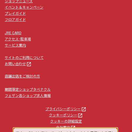
ショップニュース
イベント＆キャンペーン
プレイガイド
フロアガイド
JRE CARD
アクセス･駐車場
サービス案内
サイトのご利用について
launch
お問い合わせ
店舗出店をご検討の方
期間限定ショップタベナクル
フェザン各ショップ求人情報
launch
プライバシーポリシー
launch
クッキーポリシー
クッキーの詳細設定
launch
会社案内