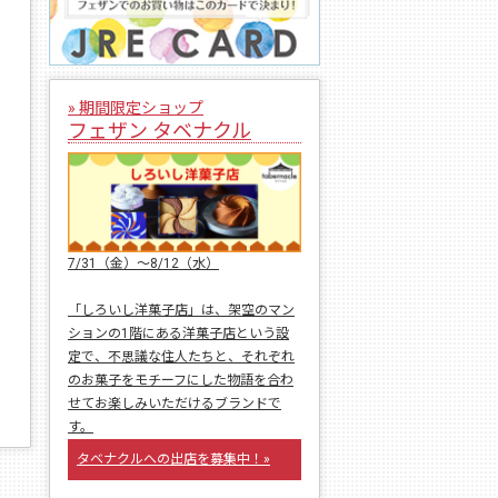
» 期間限定ショップ
フェザン タベナクル
7/31（金）〜8/12（水）
「しろいし洋菓子店」は、架空のマン
ションの1階にある洋菓子店という設
定で、不思議な住人たちと、それぞれ
のお菓子をモチーフにした物語を合わ
せてお楽しみいただけるブランドで
す。
タベナクルへの出店を募集中！»