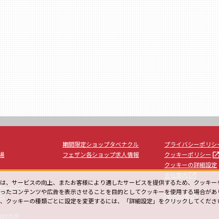
期間限定ショップタベナクル
プライバシーポリシ
launc
場
フェザン各ショップ求人情報
クッキーポリシー
クッキーの詳細設定
launch
会社案内
は、サービスの向上、またお客様により適したサービスを提供するため、クッキー
用について
ったコンテンツや広告を表示させることを目的としてクッキーを使用する場合があ
unch
launch
facebook
や、クッキーの種類ごとに設定を変更するには、「詳細設定」をクリックしてくださ
ー
検討の方