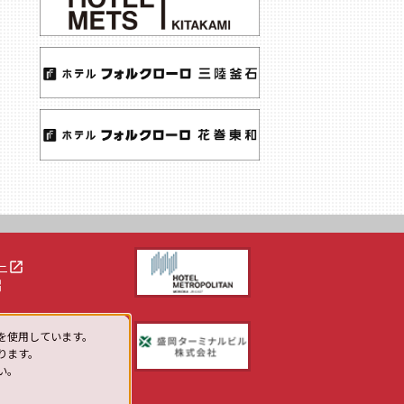
launch
ー
h
を使用しています。
ります。
い。