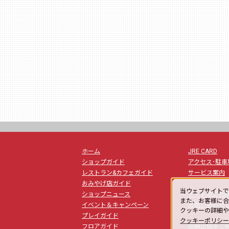
ホーム
JRE CARD
ショップガイド
アクセス･駐車
レストラン&カフェガイド
サービス案内
おみやげ店ガイド
当ウェブサイトで
ショップニュース
サイトのご利
また、お客様に合
la
イベント＆キャンペーン
お問い合わせ
クッキーの詳細
プレイガイド
クッキーポリシ
フロアガイド
店舗出店をご