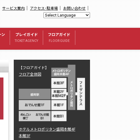
｜
｜
｜
｜
サービス案内
アクセス･駐車場
お問い合わせ
ーン
プレイガイド
フロアガイド
TICKET AGENCY
FLOOR GUIDE
【フロアガイド】
フロア全体図
ホテルメトロポリタン盛岡本館4F
本館3F