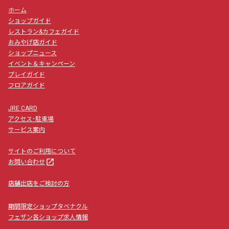
ホーム
ショップガイド
レストラン&カフェガイド
おみやげ店ガイド
ショップニュース
イベント＆キャンペーン
プレイガイド
フロアガイド
JRE CARD
アクセス･駐車場
サービス案内
サイトのご利用について
launch
お問い合わせ
店舗出店をご検討の方
期間限定ショップタベナクル
フェザン各ショップ求人情報