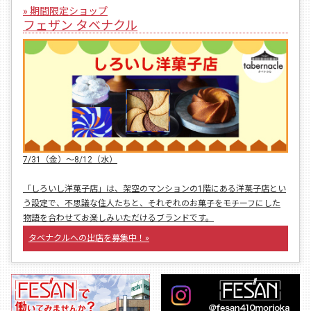
» 期間限定ショップ
フェザン タベナクル
7/31（金）〜8/12（水）
「しろいし洋菓子店」は、架空のマンションの1階にある洋菓子店とい
う設定で、不思議な住人たちと、それぞれのお菓子をモチーフにした
物語を合わせてお楽しみいただけるブランドです。
タベナクルへの出店を募集中！»