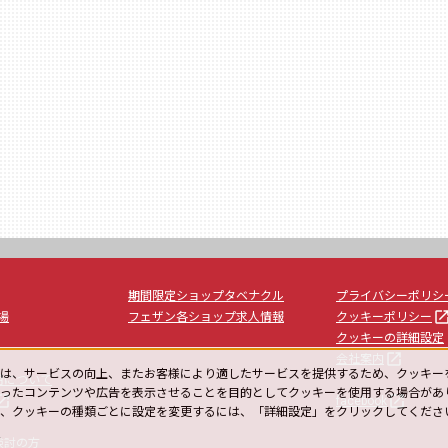
期間限定ショップタベナクル
プライバシーポリシ
launc
場
フェザン各ショップ求人情報
クッキーポリシー
クッキーの詳細設定
launch
会社案内
は、サービスの向上、またお客様により適したサービスを提供するため、クッキー
用について
ったコンテンツや広告を表示させることを目的としてクッキーを使用する場合があ
unch
launch
facebook
や、クッキーの種類ごとに設定を変更するには、「詳細設定」をクリックしてくださ
ー
検討の方