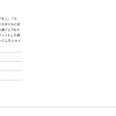
「モノ」「コ
いスタイルにほ
を過ごしてもら
フィットした自
プトにしたショッ