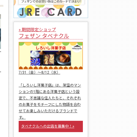
» 期間限定ショップ
フェザン タベナクル
7/31（金）〜8/12（水）
「しろいし洋菓子店」は、架空のマン
ションの1階にある洋菓子店という設
定で、不思議な住人たちと、それぞれ
のお菓子をモチーフにした物語を合わ
せてお楽しみいただけるブランドで
す。
タベナクルへの出店を募集中！»