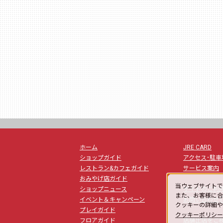
ホーム
JRE CARD
ショップガイド
アクセス･駐車
レストラン&カフェガイド
サービス案内
おみやげ店ガイド
当ウェブサイトで
ショップニュース
サイトのご利
また、お客様に合
la
イベント＆キャンペーン
お問い合わせ
クッキーの詳細
プレイガイド
クッキーポリシ
フロアガイド
店舗出店をご