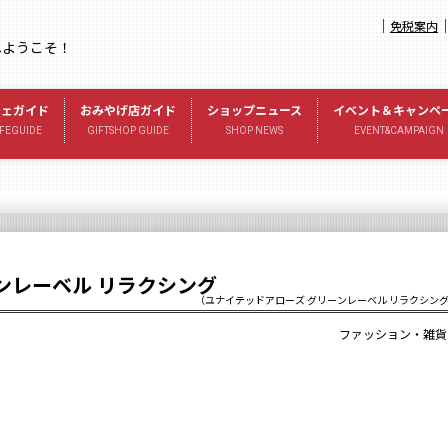
｜
免税案内
へようこそ！
フェガイド
おみやげ店ガイド
ショップニュース
イベント＆キャンペ
FEGUIDE
GIFTSHOP GUIDE
SHOP NEWS
EVENT&CAMPAIGN
ンレーベル リラクシング
（ユナイテッドアローズ グリーンレーベル リラクシン
ファッション・雑貨