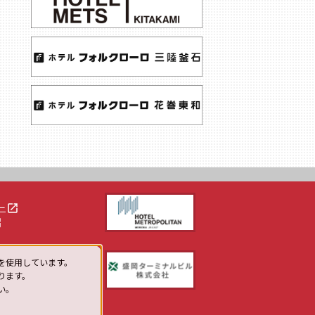
launch
ー
h
を使用しています。
ります。
い。