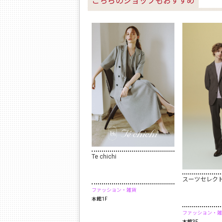
こちらのショップもおすすめ
Te chichi
スーツセレク
ファッション・雑貨
本館1F
ファッション・雑
本館3F