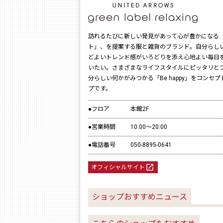
訪れるたびに新しい発見があって心が豊かになる
ト」、を提案する服と雑貨のブランド。自分らし
どよいトレンド感がいろどりを添え心地よい毎日
いたい。さまざまなライフスタイルにピッタリと
分らしい何かがみつかる「Be happy」をコンセ
プです。
●フロア
本館2F
●営業時間
10:00～20:00
●電話番号
050-8895-0641
launch
オフィシャルサイト
ショップおすすめニュース