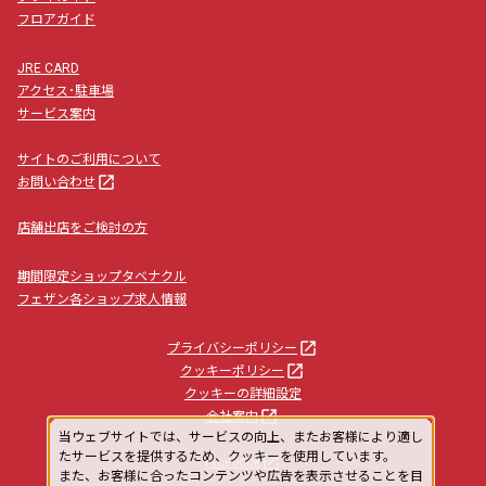
フロアガイド
JRE CARD
アクセス･駐車場
サービス案内
サイトのご利用について
launch
お問い合わせ
店舗出店をご検討の方
期間限定ショップタベナクル
フェザン各ショップ求人情報
launch
プライバシーポリシー
launch
クッキーポリシー
クッキーの詳細設定
launch
会社案内
当ウェブサイトでは、サービスの向上、またお客様により適し
たサービスを提供するため、クッキーを使用しています。
launch
facebook
また、お客様に合ったコンテンツや広告を表示させることを目