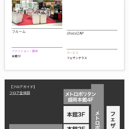
フルーム
chocoZAP
ファッション・雑貨
サービス
本館1F
フェザンテラス
【フロアガイド】
フロア全体図