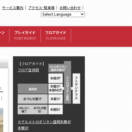
｜
｜
｜
｜
サービス案内
アクセス･駐車場
お問い合わせ
ーン
プレイガイド
フロアガイド
TICKET AGENCY
FLOOR GUIDE
【フロアガイド】
フロア全体図
ク）
｜
ホテルメトロポリタン盛岡本館4F
本館3F