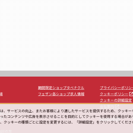
期間限定ショップタベナクル
プライバシーポリシ
launc
場
フェザン各ショップ求人情報
クッキーポリシー
クッキーの詳細設定
launch
会社案内
は、サービスの向上、またお客様により適したサービスを提供するため、クッキー
用について
ったコンテンツや広告を表示させることを目的としてクッキーを使用する場合があ
unch
launch
facebook
や、クッキーの種類ごとに設定を変更するには、「詳細設定」をクリックしてくださ
ー
検討の方