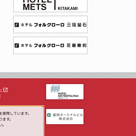
launch
ー
h
を使用しています。
ります。
い。