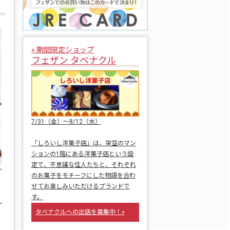
» 期間限定ショップ
フェザン タベナクル
7/31（金）〜8/12（水）
「しろいし洋菓子店」は、架空のマン
ションの1階にある洋菓子店という設
定で、不思議な住人たちと、それぞれ
のお菓子をモチーフにした物語を合わ
せてお楽しみいただけるブランドで
す。
タベナクルへの出店を募集中！»