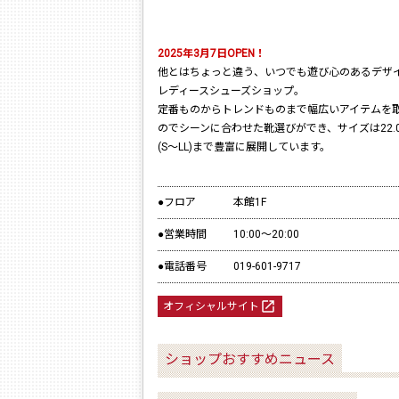
2025年3月7日OPEN！
他とはちょっと違う、いつでも遊び心のあるデザ
レディースシューズショップ。
定番ものからトレンドものまで幅広いアイテムを
のでシーンに合わせた靴選びができ、サイズは22.0c
(S〜LL)まで豊富に展開しています。
●フロア
本館1F
●営業時間
10:00〜20:00
●電話番号
019-601-9717
launch
オフィシャルサイト
ショップおすすめニュース