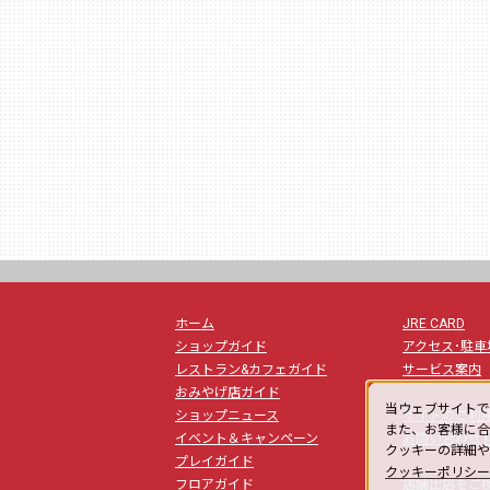
ホーム
JRE CARD
ショップガイド
アクセス･駐車
レストラン&カフェガイド
サービス案内
おみやげ店ガイド
当ウェブサイトで
ショップニュース
サイトのご利
また、お客様に合
la
イベント＆キャンペーン
お問い合わせ
クッキーの詳細
プレイガイド
クッキーポリシ
フロアガイド
店舗出店をご