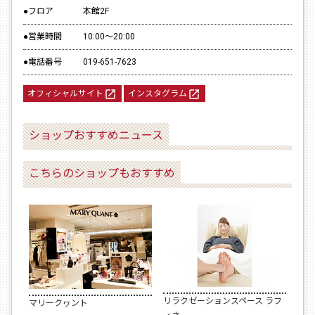
●フロア
本館2F
●営業時間
10:00～20:00
●電話番号
019-651-7623
launch
launch
オフィシャルサイト
インスタグラム
ショップおすすめニュース
こちらのショップもおすすめ
リラクゼーションスペース ラフ
マリークヮント