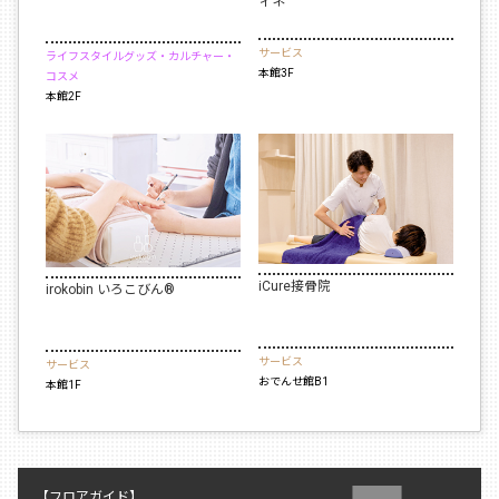
ィネ
サービス
ライフスタイルグッズ・カルチャー・
本館3F
コスメ
本館2F
iCure接骨院
irokobin いろこびん®
サービス
サービス
おでんせ館B1
本館1F
【フロアガイド】