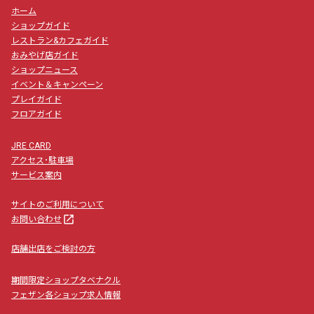
ホーム
ショップガイド
レストラン&カフェガイド
おみやげ店ガイド
ショップニュース
イベント＆キャンペーン
プレイガイド
フロアガイド
JRE CARD
アクセス･駐車場
サービス案内
サイトのご利用について
launch
お問い合わせ
店舗出店をご検討の方
期間限定ショップタベナクル
フェザン各ショップ求人情報