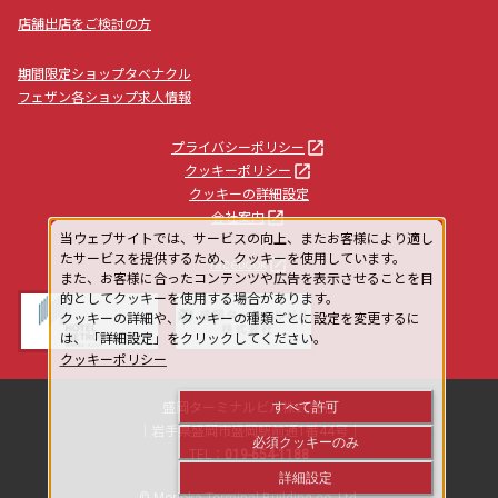
店舗出店をご検討の方
期間限定ショップタベナクル
フェザン各ショップ求人情報
launch
プライバシーポリシー
launch
クッキーポリシー
クッキーの詳細設定
launch
会社案内
当ウェブサイトでは、サービスの向上、またお客様により適し
たサービスを提供するため、クッキーを使用しています。
launch
facebook
また、お客様に合ったコンテンツや広告を表示させることを目
的としてクッキーを使用する場合があります。
クッキーの詳細や、クッキーの種類ごとに設定を変更するに
は、「詳細設定」をクリックしてください。
クッキーポリシー
すべて許可
盛岡ターミナルビル株式会社
｜岩手県盛岡市盛岡駅前通1番44号｜
必須クッキーのみ
TEL：
019-654-1188
詳細設定