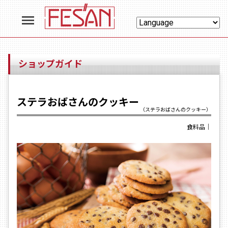
menu
ショップガイド
ステラおばさんのクッキー
（ステラおばさんのクッキー）
食料品
｜