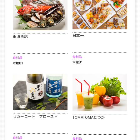
日本一
田清魚店
食料品
食料品
本館B1
本館B1
リカーコート プロースト
TOMATOMAとつか
食料品
食料品