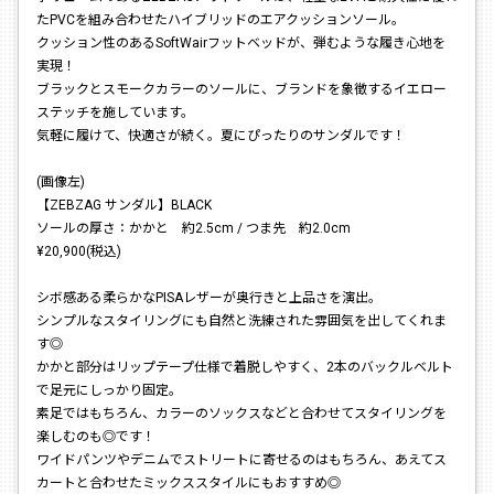
たPVCを組み合わせたハイブリッドのエアクッションソール。
クッション性のあるSoftWairフットベッドが、弾むような履き心地を
実現！
ブラックとスモークカラーのソールに、ブランドを象徴するイエロー
ステッチを施しています。
気軽に履けて、快適さが続く。夏にぴったりのサンダルです！
(画像左)
【ZEBZAG サンダル】BLACK
ソールの厚さ：かかと 約2.5cm / つま先 約2.0cm
¥20,900(税込)
シボ感ある柔らかなPISAレザーが奥行きと上品さを演出。
シンプルなスタイリングにも自然と洗練された雰囲気を出してくれま
す◎
かかと部分はリップテープ仕様で着脱しやすく、2本のバックルベルト
で足元にしっかり固定。
素足ではもちろん、カラーのソックスなどと合わせてスタイリングを
楽しむのも◎です！
ワイドパンツやデニムでストリートに寄せるのはもちろん、あえてス
カートと合わせたミックススタイルにもおすすめ◎