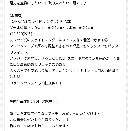
足元を主役にしたい日に取り入れたい一足です♪
(画像右)
【ZEBZAG スライド サンダル】BLACK
ソールの厚さ：かかと 約2.5cm / つま先 約2.0cm
¥19,800(税込)
スリッパ式のスライドサンダルはストレスなく着脱できます◎
マジックテープで厚みを調整できるので裸足でもソックスでもピッタ
リフィット。
アッパーの素材は、さらっとしたEH スエードなので足馴染みがよく見
た目は高級感ありリラックス感あり。
大人の方でも安心して履いていただけます！！オフィス用の内側履き
にも◎
カラーソックスとも相性抜群です！
店内全品学割5%OFF実施中！！
新作から定番アイテムまでお得にお買い求めいただけます！
この機会にぜひお立ち寄りください♪
皆様のご来店をお待ちしております！