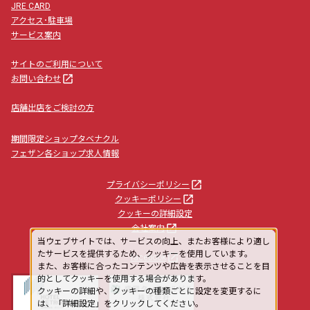
JRE CARD
アクセス･駐車場
サービス案内
サイトのご利用について
launch
お問い合わせ
店舗出店をご検討の方
期間限定ショップタベナクル
フェザン各ショップ求人情報
launch
プライバシーポリシー
launch
クッキーポリシー
クッキーの詳細設定
launch
会社案内
当ウェブサイトでは、サービスの向上、またお客様により適し
たサービスを提供するため、クッキーを使用しています。
launch
facebook
また、お客様に合ったコンテンツや広告を表示させることを目
的としてクッキーを使用する場合があります。
クッキーの詳細や、クッキーの種類ごとに設定を変更するに
は、「詳細設定」をクリックしてください。