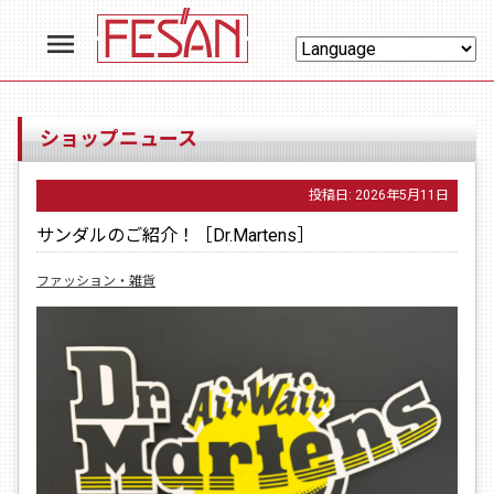
menu
ショップニュース
投稿日:
2026年5月11日
サンダルのご紹介！［Dr.Martens］
ファッション・雑貨