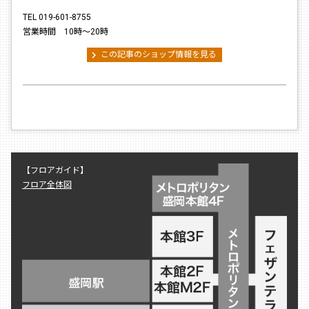
TEL 019-601-8755
営業時間 10時〜20時
chevron_right
この記事のショップ情報を見る
【フロアガイド】
フロア全体図