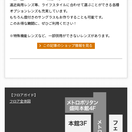
遠近両用レンズ等、ライフスタイルに合わせて選ぶことができる各種
オプションレンズも充実しています。
もちろん度付きのサングラスもお作りすることも可能です。
このお得な期間に、ぜひご利用ください！
※特殊機能レンズなど、一部併用ができないレンズがあります。
chevron_right
この記事のショップ情報を見る
【フロアガイド】
フロア全体図