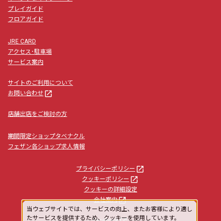
プレイガイド
フロアガイド
JRE CARD
アクセス･駐車場
サービス案内
サイトのご利用について
launch
お問い合わせ
店舗出店をご検討の方
期間限定ショップタベナクル
フェザン各ショップ求人情報
launch
プライバシーポリシー
launch
クッキーポリシー
クッキーの詳細設定
launch
会社案内
当ウェブサイトでは、サービスの向上、またお客様により適し
たサービスを提供するため、クッキーを使用しています。
launch
facebook