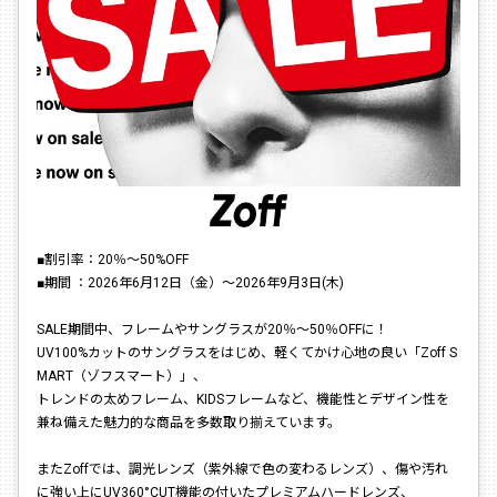
■割引率：20％〜50%OFF
■期間 ：2026年6月12日（金）〜2026年9月3日(木)
SALE期間中、フレームやサングラスが20％〜50％OFFに！
UV100%カットのサングラスをはじめ、軽くてかけ心地の良い「Zoff S
MART（ゾフスマート）」、
トレンドの太めフレーム、KIDSフレームなど、機能性とデザイン性を
兼ね備えた魅力的な商品を多数取り揃えています。
またZoffでは、調光レンズ（紫外線で色の変わるレンズ）、傷や汚れ
に強い上にUV360°CUT機能の付いたプレミアムハードレンズ、