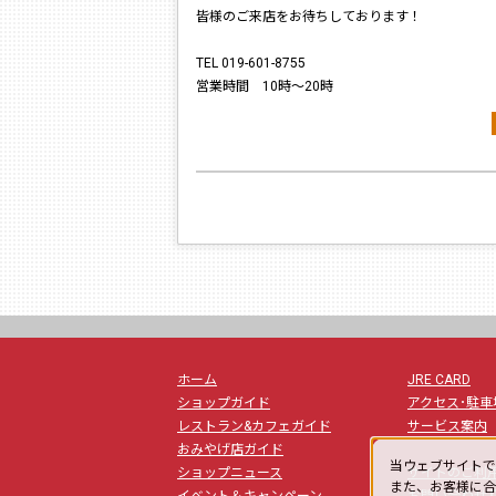
皆様のご来店をお待ちしております！
TEL 019-601-8755
営業時間 10時〜20時
ch
ホーム
JRE CARD
ショップガイド
アクセス･駐車
レストラン&カフェガイド
サービス案内
おみやげ店ガイド
当ウェブサイトで
ショップニュース
サイトのご利
また、お客様に合