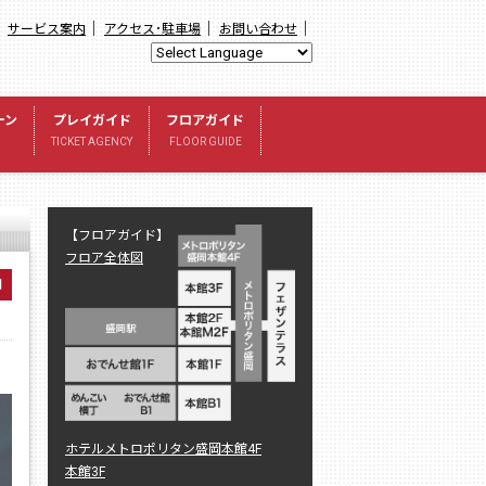
｜
｜
｜
｜
サービス案内
アクセス･駐車場
お問い合わせ
ーン
プレイガイド
フロアガイド
TICKET AGENCY
FLOOR GUIDE
【フロアガイド】
フロア全体図
日
ホテルメトロポリタン盛岡本館4F
本館3F