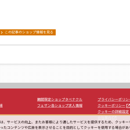
evron_right
この記事のショップ情報を見る
期間限定ショップタベナクル
プライバシーポリシ
launc
場
フェザン各ショップ求人情報
クッキーポリシー
クッキーの詳細設定
launch
会社案内
は、サービスの向上、またお客様により適したサービスを提供するため、クッキー
用について
ったコンテンツや広告を表示させることを目的としてクッキーを使用する場合があ