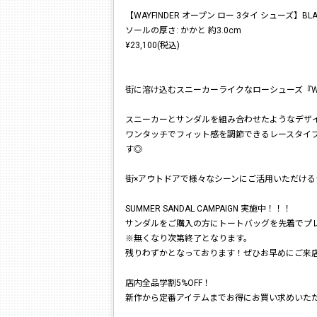
【WAYFINDER オープン ロー 3タイ シューズ】BLACK
ソールの厚さ: かかと 約3.0cm
¥23,100(税込)
街に溶け込むスニーカーライクなローシューズ『WA
スニーカーとサンダルを組み合わせたようなデザ
ワンタッチでフィット感を調節できるレースタイ
す◎
街×アウトドアで様々なシーンにご活用いただける
SUMMER SANDAL CAMPAIGN 実施中！！！
サンダルをご購入の方にトートバッグを先着でプ
※無くなり次第終了となります。
残りわずかとなっております！ぜひお早めにご来
店内全品学割5%OFF！
新作から定番アイテムまでお得にお買い求めいた