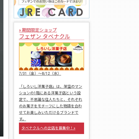
» 期間限定ショップ
フェザン タベナクル
7/31（金）〜8/12（水）
「しろいし洋菓子店」は、架空のマン
ションの1階にある洋菓子店という設
定で、不思議な住人たちと、それぞれ
のお菓子をモチーフにした物語を合わ
せてお楽しみいただけるブランドで
す。
タベナクルへの出店を募集中！»