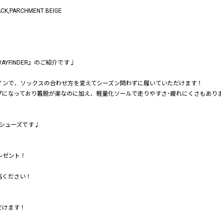
,PARCHMENT BEIGE
YFINDER』のご紹介です♩
インで、ソックスの合わせ方を変えてシーズン問わずに履いていただけます！
プになっており着脱が楽なのに加え、軽量化ソールで走りやすさ･疲れにくさもあり
シューズです♩
レゼント！
店ください！
だけます！