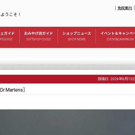
｜
免税案内
へようこそ！
フェガイド
おみやげ店ガイド
ショップニュース
イベント＆キャンペ
FEGUIDE
GIFTSHOP GUIDE
SHOP NEWS
EVENT&CAMPAIGN
投稿日:
2026年6月15
Martens］