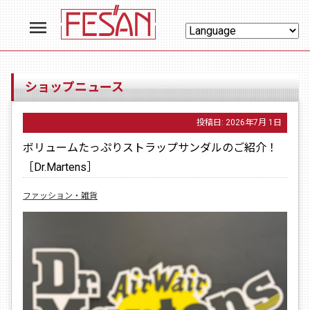
menu
ショップニュース
投稿日:
2026年7月 1日
ボリュームたっぷりストラップサンダルのご紹介！
［Dr.Martens］
ファッション・雑貨