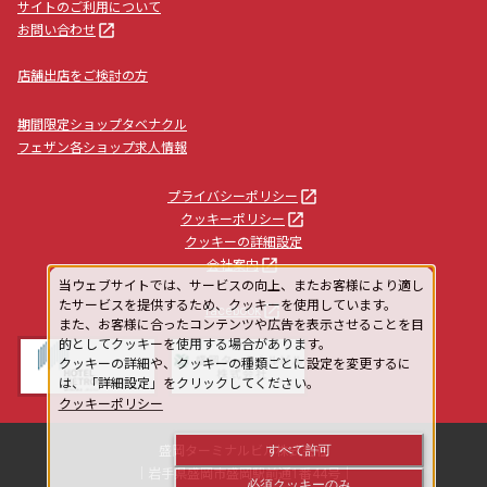
サイトのご利用について
launch
お問い合わせ
店舗出店をご検討の方
期間限定ショップタベナクル
フェザン各ショップ求人情報
launch
プライバシーポリシー
launch
クッキーポリシー
クッキーの詳細設定
launch
会社案内
当ウェブサイトでは、サービスの向上、またお客様により適し
たサービスを提供するため、クッキーを使用しています。
launch
facebook
また、お客様に合ったコンテンツや広告を表示させることを目
的としてクッキーを使用する場合があります。
クッキーの詳細や、クッキーの種類ごとに設定を変更するに
は、「詳細設定」をクリックしてください。
クッキーポリシー
すべて許可
盛岡ターミナルビル株式会社
｜岩手県盛岡市盛岡駅前通1番44号｜
必須クッキーのみ