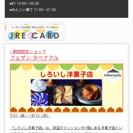
●
B1 10:00〜20:30
●
めんこい横丁 11:00〜21:30
» 期間限定ショップ
フェザン タベナクル
7/31（金）〜8/12（水）
「しろいし洋菓子店」は、架空のマンションの1階にある洋菓子店とい