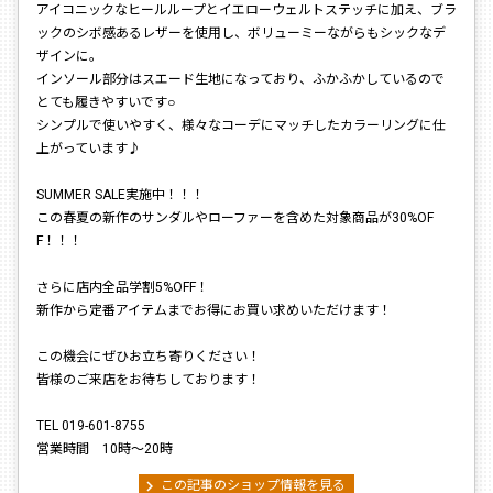
アイコニックなヒールループとイエローウェルトステッチに加え、ブラ
ックのシボ感あるレザーを使用し、ボリューミーながらもシックなデ
ザインに。
インソール部分はスエード生地になっており、ふかふかしているので
とても履きやすいです○
シンプルで使いやすく、様々なコーデにマッチしたカラーリングに仕
上がっています♪
SUMMER SALE実施中！！！
この春夏の新作のサンダルやローファーを含めた対象商品が30%OF
F！！！
さらに店内全品学割5%OFF！
新作から定番アイテムまでお得にお買い求めいただけます！
この機会にぜひお立ち寄りください！
皆様のご来店をお待ちしております！
TEL 019-601-8755
営業時間 10時〜20時
chevron_right
この記事のショップ情報を見る