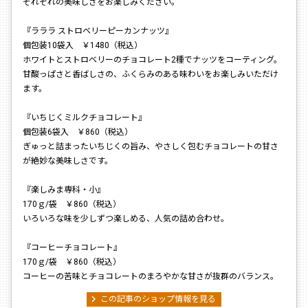
それぞれの美味しさをお楽しみください。
『ラララ ストロベリーピーカンナッツ』
個包装10袋入 ￥1480（税込）
ホワイトとストロベリーのチョコレート2種でナッツをコーティング。
甘酸っぱさと香ばしさの、ふくらみのある味わいをお楽しみいただけ
ます。
『いちじくミルクチョコレート』
個包装6袋入 ￥860（税込）
ぎゅっと詰まったいちじくの旨み、やさしく包むチョコレートの甘さ
が絶妙な美味しさです。
『楽しみま専科・小』
170ｇ/袋 ￥860（税込）
いろいろな味を少しずつ楽しめる、人気の詰め合わせ。
『コーヒーチョコレート』
170ｇ/袋 ￥860（税込）
コーヒーの苦味とチョコレートのまろやかな甘さが抜群のバランス。
chevron_right
この記事のショップ情報を見る