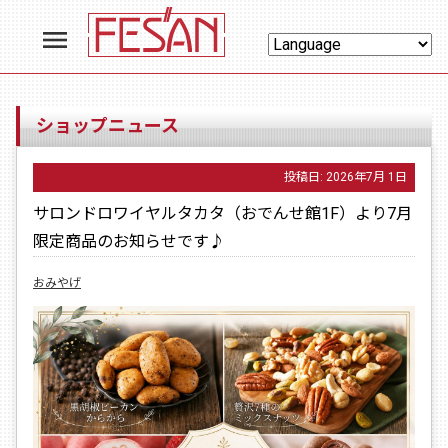
menu
ショップニュース
投稿日:
2026年7月 1日
サロンドロワイヤルタカタ（おでんせ館1F）より7月
限定商品のお知らせです♪
おみやげ