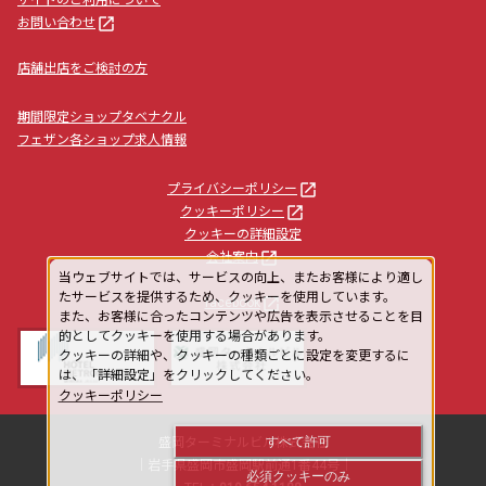
サイトのご利用について
launch
お問い合わせ
店舗出店をご検討の方
期間限定ショップタベナクル
フェザン各ショップ求人情報
launch
プライバシーポリシー
launch
クッキーポリシー
クッキーの詳細設定
launch
会社案内
当ウェブサイトでは、サービスの向上、またお客様により適し
たサービスを提供するため、クッキーを使用しています。
launch
facebook
また、お客様に合ったコンテンツや広告を表示させることを目
的としてクッキーを使用する場合があります。
クッキーの詳細や、クッキーの種類ごとに設定を変更するに
は、「詳細設定」をクリックしてください。
クッキーポリシー
すべて許可
盛岡ターミナルビル株式会社
｜岩手県盛岡市盛岡駅前通1番44号｜
必須クッキーのみ