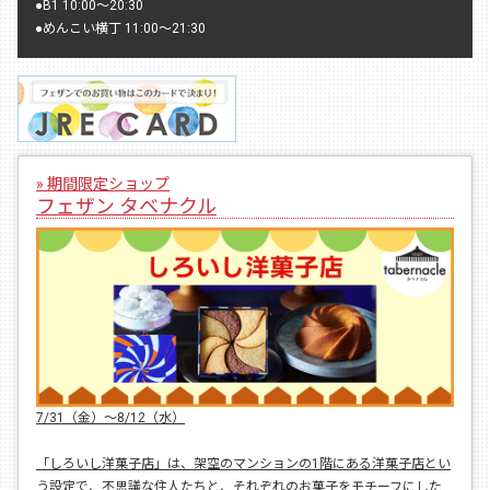
●
B1 10:00〜20:30
●
めんこい横丁 11:00〜21:30
» 期間限定ショップ
フェザン タベナクル
7/31（金）〜8/12（水）
「しろいし洋菓子店」は、架空のマンションの1階にある洋菓子店とい
う設定で、不思議な住人たちと、それぞれのお菓子をモチーフにした