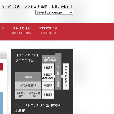
｜
｜
｜
｜
サービス案内
アクセス･駐車場
お問い合わせ
ーン
プレイガイド
フロアガイド
TICKET AGENCY
FLOOR GUIDE
【フロアガイド】
フロア全体図
日
ホテルメトロポリタン盛岡本館4F
本館3F