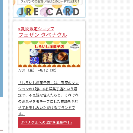
» 期間限定ショップ
フェザン タベナクル
7/31（金）〜8/12（水）
「しろいし洋菓子店」は、架空のマン
ションの1階にある洋菓子店という設
定で、不思議な住人たちと、それぞれ
のお菓子をモチーフにした物語を合わ
せてお楽しみいただけるブランドで
す。
タベナクルへの出店を募集中！»