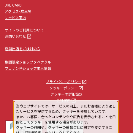
JRE CARD
アクセス･駐車場
サービス案内
サイトのご利用について
launch
お問い合わせ
店舗出店をご検討の方
期間限定ショップタベナクル
フェザン各ショップ求人情報
launch
プライバシーポリシー
launch
クッキーポリシー
クッキーの詳細設定
launch
会社案内
当ウェブサイトでは、サービスの向上、またお客様により適し
たサービスを提供するため、クッキーを使用しています。
launch
facebook
また、お客様に合ったコンテンツや広告を表示させることを目
的としてクッキーを使用する場合があります。
クッキーの詳細や、クッキーの種類ごとに設定を変更するに