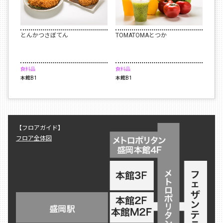
とんかつさぼてん
TOMATOMAとつか
食料品
食料品
本館B1
本館B1
【フロアガイド】
フロア全体図